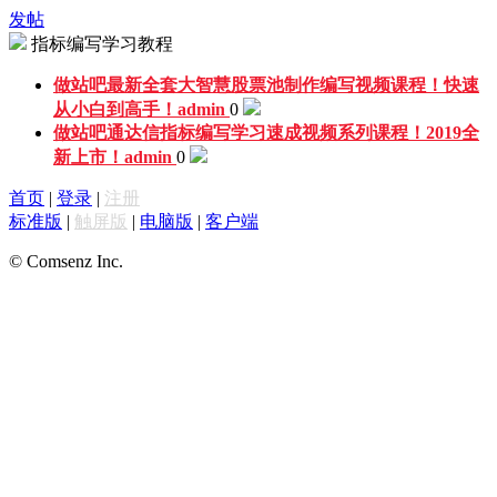
发帖
指标编写学习教程
做站吧最新全套大智慧股票池制作编写视频课程！快速
从小白到高手！
admin
0
做站吧通达信指标编写学习速成视频系列课程！2019全
新上市！
admin
0
首页
|
登录
|
注册
标准版
|
触屏版
|
电脑版
|
客户端
© Comsenz Inc.